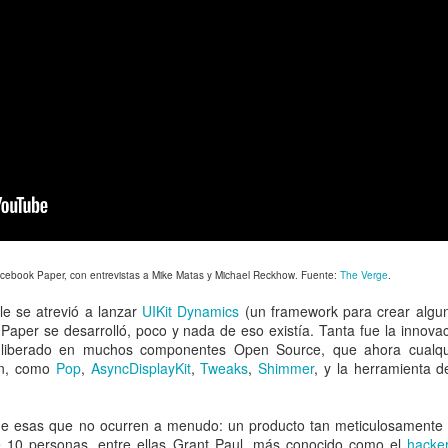
Facebook Paper, con entrevistas a Mike Matas y Michael Reckhow. Fuente:
The Verge
.
e se atrevió a lanzar
UIKit Dynamics
(un framework para crear algu
aper se desarrolló, poco y nada de eso existía. Tanta fue la innova
e liberado en muchos componentes Open Source, que ahora cualq
ión, como
Pop
,
AsyncDisplayKit
,
Tweaks
,
Shimmer
, y la herramienta 
de esas que no ocurren a menudo: un producto tan meticulosamente 
 10 personas, entre ellas Grant Paul, más conocido como el
hacke