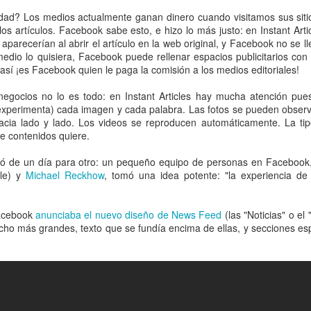
idad? Los medios actualmente ganan dinero cuando visitamos sus siti
os artículos. Facebook sabe esto, e hizo lo más justo: en Instant Art
parecerían al abrir el artículo en la web original, y Facebook no se l
medio lo quisiera, Facebook puede rellenar espacios publicitarios con
 así ¡es Facebook quien le paga la comisión a los medios editoriales!
negocios no lo es todo: en Instant Articles hay mucha atención pue
experimenta) cada imagen y cada palabra. Las fotos se pueden obser
cia lado y lado. Los videos se reproducen automáticamente. La tipo
e contenidos quiere.
só de un día para otro: un pequeño equipo de personas en Facebook, 
le) y
Michael Reckhow
, tomó una idea potente: "la experiencia de
Facebook
anunciaba el nuevo diseño de News Feed
(las "Noticias" o el "
ho más grandes, texto que se fundía encima de ellas, y secciones es