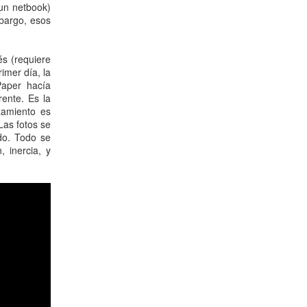
un netbook)
mbargo, esos
és (requiere
imer día, la
Paper hacía
rente. Es la
zamiento es
Las fotos se
ido. Todo se
 inercia, y