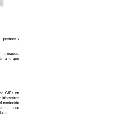
de posteos y
informados,
ón a lo que
 de GIFs en
e kilómetros
el contenido
erar que se
ular.