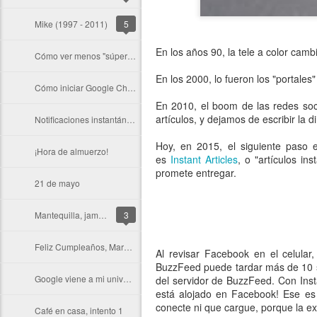
Mike (1997 - 2011)
5
En los años 90, la tele a color ca
Cómo ver menos "súper frases" en Facebook
En los 2000, lo fueron los "portale
Cómo iniciar Google Chrome más rápido en Windows
En 2010, el boom de las redes soci
artículos, y dejamos de escribir la 
Notificaciones instantáneas en Google Chrome
Hoy, en 2015, el siguiente paso
¡Hora de almuerzo!
es
Instant Articles
, o "artículos i
promete entregar.
21 de mayo
Mantequilla, jamón, Linux, Windows
3
Feliz Cumpleaños, Marcelo
Al revisar Facebook en el celular
BuzzFeed puede tardar más de 10 se
Google viene a mi universidad
del servidor de BuzzFeed. Con Insta
está alojado en Facebook! Ese es
conecte ni que cargue, porque la ex
Café en casa, intento 1