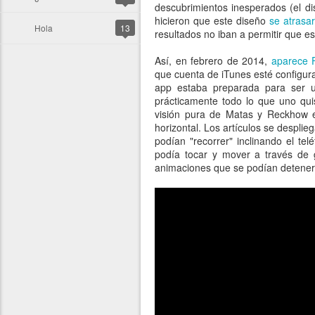
descubrimientos inesperados (el d
hicieron que este diseño
se atrasa
Hola
13
resultados no iban a permitir que es
Así, en febrero de 2014,
aparece
que cuenta de iTunes esté configur
app estaba preparada para ser u
prácticamente todo lo que uno quis
visión pura de Matas y Reckhow e
horizontal. Los artículos se desplie
podían "recorrer" inclinando el te
podía tocar y mover a través de g
animaciones que se podían detener 