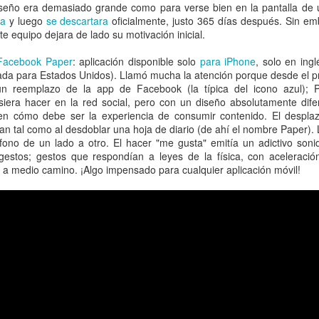
iseño era demasiado grande como para verse bien en la pantalla de 
ra
y luego
se descartara
oficialmente, justo 365 días después. Sin e
te equipo dejara de lado su motivación inicial.
Facebook Paper
: aplicación disponible solo
para iPhone
, solo en ingl
ada para Estados Unidos). Llamó mucha la atención porque desde el pr
n reemplazo de la app de Facebook (la típica del icono azul); 
iera hacer en la red social, pero con un diseño absolutamente dife
n cómo debe ser la experiencia de consumir contenido. El despla
gan tal como al desdoblar una hoja de diario (de ahí el nombre Paper). 
léfono de un lado a otro. El hacer "me gusta" emitía un adictivo son
estos; gestos que respondían a leyes de la física, con aceleración,
a medio camino. ¡Algo impensado para cualquier aplicación móvil!