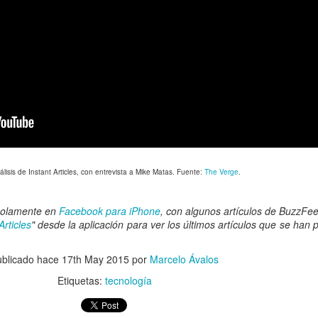
álisis de Instant Articles, con entrevista a Mike Matas. Fuente:
The Verge
.
solamente en
Facebook para iPhone
, con algunos artículos de BuzzFe
Articles
" desde la aplicación para ver los últimos artículos que se han 
ublicado hace
17th May 2015
por
Marcelo Ávalos
Etiquetas:
tecnología