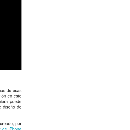
nas de esas
ción en este
uiera puede
de diseño de
creado, por
r de iPhone