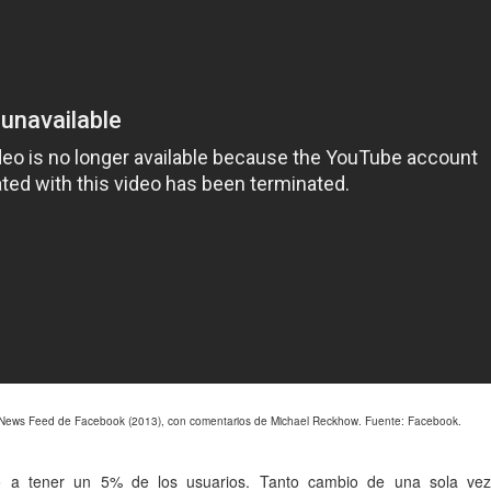
 News Feed de Facebook (2013), con comentarios de Michael Reckhow. Fuente: Facebook.
ó a tener un 5% de los usuarios. Tanto cambio de una sola ve