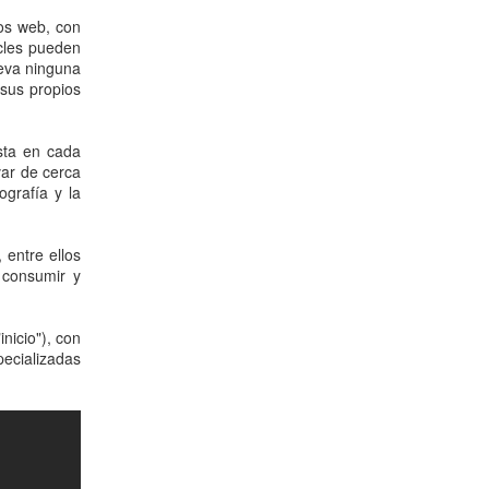
os web, con
icles pueden
leva ninguna
 sus propios
sta en cada
var de cerca
grafía y la
entre ellos
 consumir y
inicio"), con
pecializadas