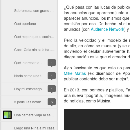
¿Qué pasa con las lucas de public
Sobremesa con grano Starbucks y galletas Cuétara... recordando el invierno español
los anuncios que aparecen junto a l
aparecer anuncios, los mismos que a
comisión por eso. De hecho, si el 
Qué oportuno
anuncios (con
Audience Network
) y
Qué mejor que tu cocina huela a Starbucks
Pero la velocidad y el modelo de 
detalle, en cómo se muestra (y se 
Coca-Cola sin cafeína... veamos qué tal es
moviendo el celular suavemente ha
diagramación es la que el creador d
Qué interesante, ya casi nadie se queja de "que está lento Internet"
1
Algo fascinante es que esto no pa
Mike Matas
(ex diseñador de App
Nada como una taza de leche con Cola Cao.
1
publicar contenido debe ser mejor".
Hoy mi estómago me ama
1
En 2013, con bombos y platillos, 
una nueva tipografía, imágenes muc
de noticias, como Música.
3 películas notables donde Jim Carrey no hace de payaso
6
Una cámara viaja al espacio, graba y vuelve a la tierra
Llegó una Niña a mi casa