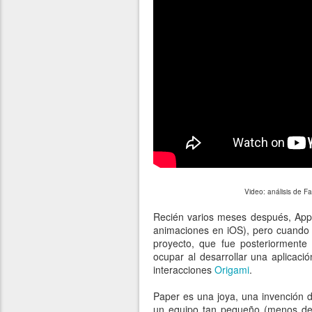
Video: análisis de 
Recién varios meses después, Appl
animaciones en iOS), pero cuando P
proyecto, que fue posteriorment
ocupar al desarrollar una aplicac
interacciones
Origami
.
Paper es una joya, una invención 
un equipo tan pequeño (menos de