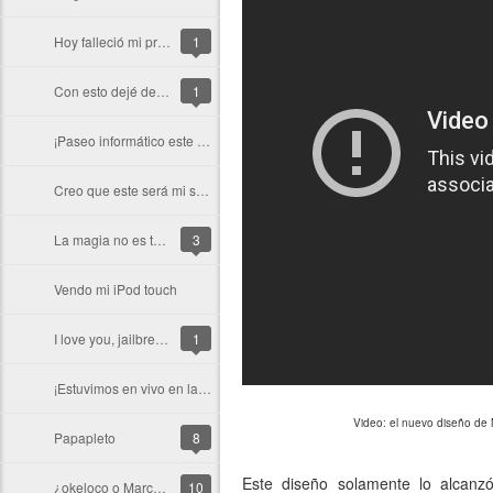
Hoy falleció mi profe de física
1
Con esto dejé de odiar los días nublados
1
¡Paseo informático este fin de semana!
Creo que este será mi semestre 2010-2
La magia no es tan mala
3
Vendo mi iPod touch
I love you, jailbreaking community
1
¡Estuvimos en vivo en la previa del partido Chile - Honduras!
Video: el nuevo diseño de
Papapleto
8
Este diseño solamente lo alcanz
¿okeloco o MarceloAvalos?
10